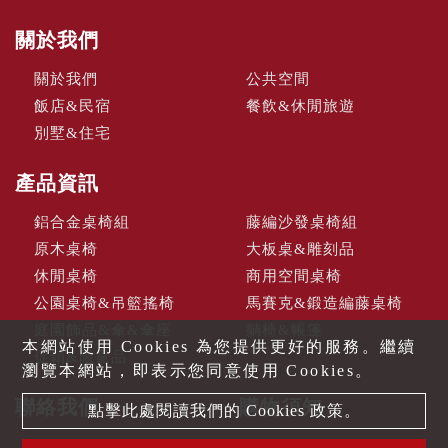
關於我們
關於我們
公共空間
飯店&民宿
餐飲&休閒旅遊
別墅&住宅
產品資訊
鋁合金桌椅組
藤編沙發桌椅組
原木桌椅
大板桌&雕刻品
休閒桌椅
商用空間桌椅
公園桌椅&吊籃搖椅
馬賽克&鍛造編藤桌椅
庭園飾品&傘&傘座
躺椅&帳篷
本網站使用 Cookies 為您提供更好的服務。繼續
促銷&限量品
瀏覽本網站，即表示您同意使用 Cookies。
聯絡我們
購物須知
點擊此處閱讀我們的 Cookies 政策。