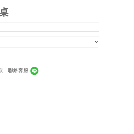
園桌
取
聯絡客服