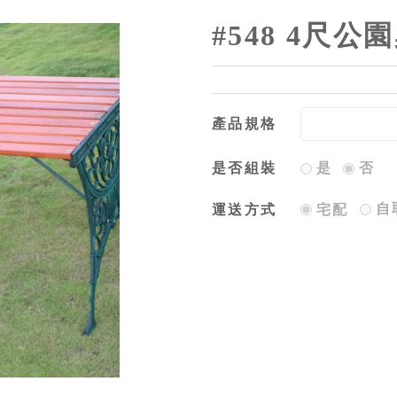
#548 4尺公
產品規格
是否組裝
是
否
自
運送方式
宅配