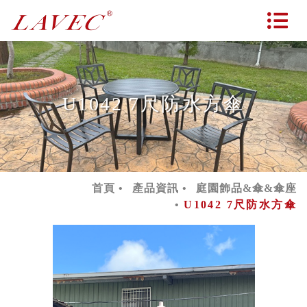
U1042 7尺防水方傘
首頁
產品資訊
庭園飾品&傘&傘座
U1042 7尺防水方傘