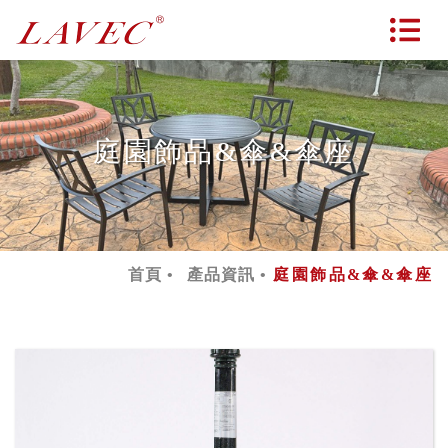
庭園飾品&傘&傘座
首頁
產品資訊
庭園飾品&傘&傘座