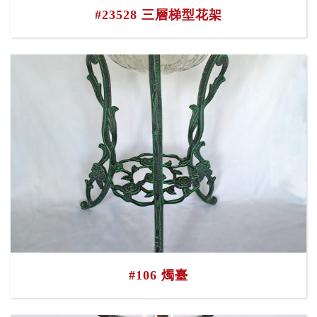
#23528 三層梯型花架
#106 燭臺