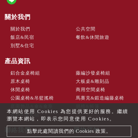
關於我們
關於我們
公共空間
飯店&民宿
餐飲&休閒旅遊
別墅&住宅
產品資訊
鋁合金桌椅組
藤編沙發桌椅組
原木桌椅
大板桌&雕刻品
休閒桌椅
商用空間桌椅
公園桌椅&吊籃搖椅
馬賽克&鍛造編藤桌椅
庭園飾品&傘&傘座
躺椅&帳篷
本網站使用 Cookies 為您提供更好的服務。繼續
促銷&限量品
瀏覽本網站，即表示您同意使用 Cookies。
聯絡我們
購物須知
點擊此處閱讀我們的 Cookies 政策。