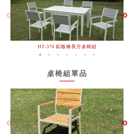
HT-376 鋁板條長方桌椅組
桌椅組單品