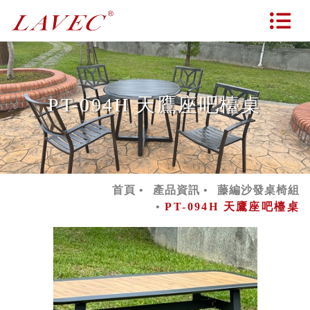
PT-094H 天鷹座吧檯桌
首頁
產品資訊
藤編沙發桌椅組
PT-094H 天鷹座吧檯桌