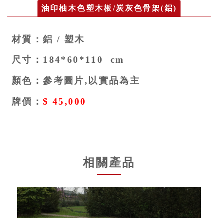
油印柚木色塑木板/炭灰色骨架(鋁)
材質：鋁 / 塑木
尺寸：184*60*110 cm
顏色：參考圖片,以實品為主
牌價：
$ 45,000
相關產品