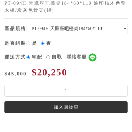
PT-094H 天鷹座吧檯桌184*60*110 油印柚木色塑
木板/炭灰色骨架(鋁)
產品規格
是否組裝
是
否
自取
聯絡客服
運送方式
宅配
$20,250
$45,000
加入購物車