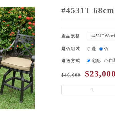
#4531T 6
產品規格
是否組裝
是
否
自
運送方式
宅配
$23,00
$46,000