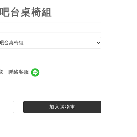
8cm吧台桌椅組
取
聯絡客服
0
加入購物車