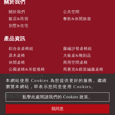
關於我們
關於我們
公共空間
飯店&民宿
餐飲&休閒旅遊
別墅&住宅
產品資訊
鋁合金桌椅組
藤編沙發桌椅組
原木桌椅
大板桌&雕刻品
休閒桌椅
商用空間桌椅
公園桌椅&吊籃搖椅
馬賽克&鍛造編藤桌椅
庭園飾品&傘&傘座
躺椅&帳篷
本網站使用 Cookies 為您提供更好的服務。繼續
促銷&限量品
瀏覽本網站，即表示您同意使用 Cookies。
聯絡我們
購物須知
點擊此處閱讀我們的 Cookies 政策。
Copyright © 2023 老貝壳股份有限公司 All rights
我同意
reserved. Designed by
Atteipo.