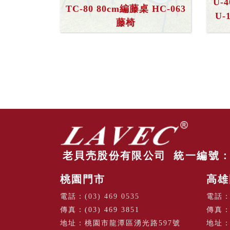
U-
TC-80 80cm編藤桌 HC-063
U-
藤椅
老貝壳股份有限公司 統一編號：80
桃園門市
高雄
電話：
(03) 469 0535
電話
傳真：(03) 469 3851
傳真：(
地址：桃園市龍潭區湧光路597號
地址：