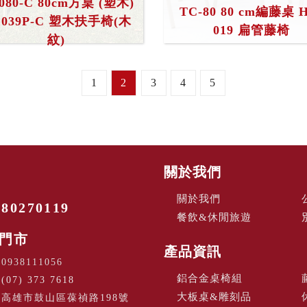
4080-C 80cm方桌 (塑木)
TC-80 80 cm編藤桌 
1039P-C 塑木扶手椅(木
019 扁管藤椅
紋)
1
2
3
4
5
關於我們
關於我們
270119
餐飲&休閒旅遊
門市
產品資訊
：
0938111056
鋁合金桌椅組
07) 373 7618
大板桌&雕刻品
高雄市鼓山區葆禎路198號