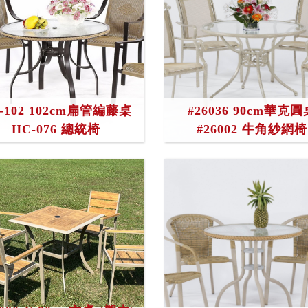
-102 102cm扁管編藤桌
#26036 90cm華克圓
HC-076 總統椅
#26002 牛角紗網椅