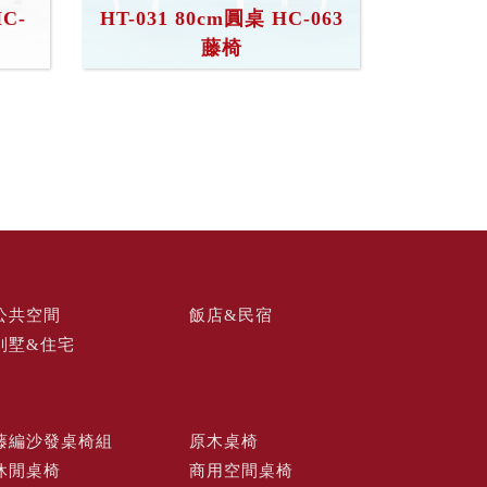
HC-
HT-031 80cm圓桌 HC-063
藤椅
公共空間
飯店&民宿
別墅&住宅
藤編沙發桌椅組
原木桌椅
休閒桌椅
商用空間桌椅